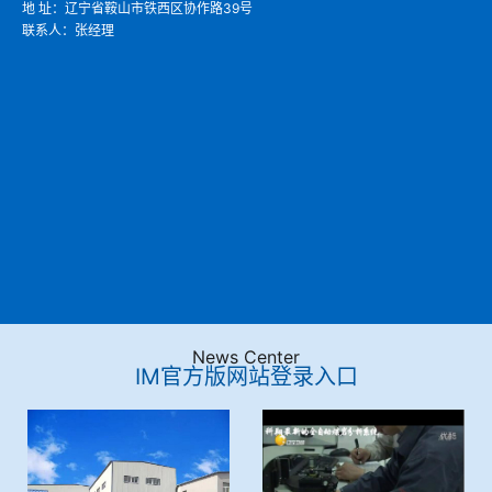
地 址：辽宁省鞍山市铁西区协作路39号
联系人：张经理
News Center
IM官方版网站登录入口