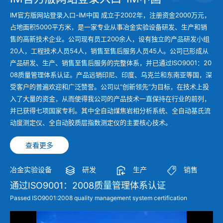
冶金渣、保护渣等高温物性检测设备
IM官方版网站登录入口-IM中国 成立于2002年，注册资金2000万元，
企业荣誉
占地面积5000平方米，是一家专业从事冶金实验设备研发、生产和销
冶金石灰活性度测定仪
售的高新技术企业。公司现有员工200余人，设有独立的产品研发小组
IM官方版网站登录入口-IM中国
20人，工程技术人员54人，销售至售后服务人员45人。公司已形成从
产品研发、生产、销售至售后服务的完整体系，并已通过ISO9001：20
矿石、焦炭物理检测及制样设备
08质量管理体系认证。产品远销印尼、印度、乌克兰和东南亚等国，深
受客户的普遍欢迎和广泛赞誉。公司以“创新领先”为目标，在技术上投
工业分析、测硫仪等
入了大量的资金，从而使得我公司的产品技术一直保持在行业的前列，
并已获得七项国家专利。其中全自动煤焦岩相分析系统、全自动基氏流
动度测定仪、全自动胶质层指数测定仪的主要核心技术。
查看更多
冶金实验设备
研发
生产
销售
通过ISO9001：2008质量管理体系认证
Passed ISO9001:2008 quality management system certification