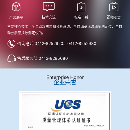
产品展示
技术交流
标准下载
视频观赏
主要核心技术：全自动煤焦岩相分析系统、全自动基氏流动度测定仪、全自
动胶质层指数测定仪的。
咨询电话 0412-8252920、0412-8252930
售后服务部 0412-8285080
Enterprise Honor
企业荣誉