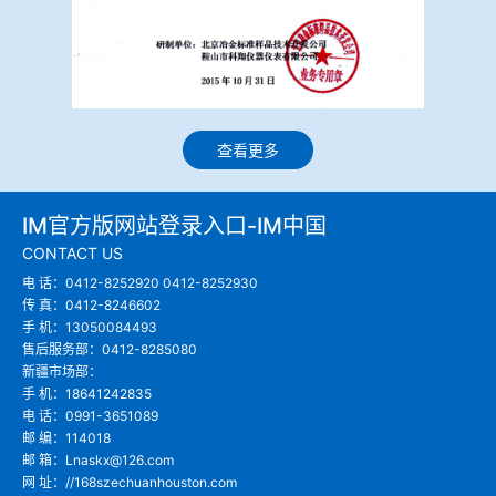
查看更多
IM官方版网站登录入口-IM中国
CONTACT US
电 话：0412-8252920 0412-8252930
传 真：0412-8246602
手 机：13050084493
售后服务部：0412-8285080
新疆市场部：
手 机：18641242835
电 话：0991-3651089
邮 编：114018
邮 箱：Lnaskx@126.com
网 址：//168szechuanhouston.com